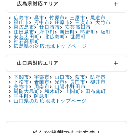
広島県対応エリア
広島市
呉市
竹原市
三原市
尾道市
福山市
府中市
庄原市
三次市
大竹市
東広島市
廿日市市
安芸高田市
江田島市
府中町
海田町
熊野町
坂町
安芸太田町
北広島町
世羅町
神石高原町
広島県の対応地域トップページ
山口県対応エリア
下関市
宇部市
山口市
萩市
防府市
下松市
岩国市
光市
長門市
柳井市
美祢市
周南市
山陽小野田市
周防大島町
和木町
上関町
田布施町
平生町
阿武町
山口県の対応地域トップページ
どんな状態でも大丈夫！