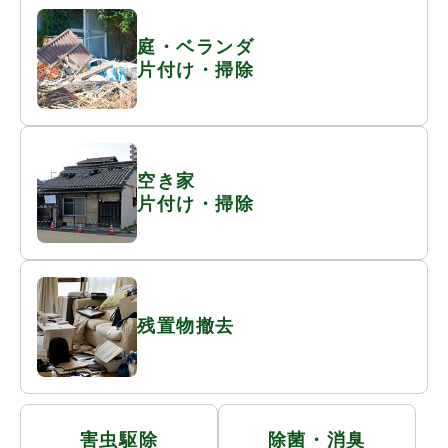
庭・ベランダ
片付け・掃除
空き家
片付け・掃除
残置物撤去
害虫駆除
除菌・消臭