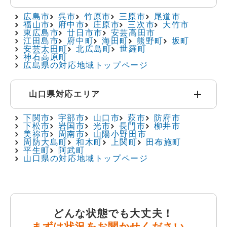
広島市
呉市
竹原市
三原市
尾道市
福山市
府中市
庄原市
三次市
大竹市
東広島市
廿日市市
安芸高田市
江田島市
府中町
海田町
熊野町
坂町
安芸太田町
北広島町
世羅町
神石高原町
広島県の対応地域トップページ
山口県対応エリア
下関市
宇部市
山口市
萩市
防府市
下松市
岩国市
光市
長門市
柳井市
美祢市
周南市
山陽小野田市
周防大島町
和木町
上関町
田布施町
平生町
阿武町
山口県の対応地域トップページ
どんな状態でも大丈夫！
まずは状況をお聞かせください。