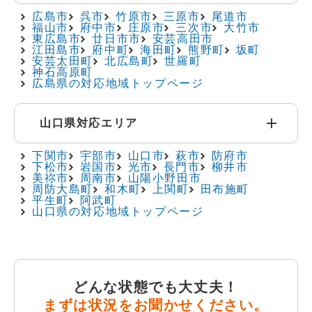
広島市
呉市
竹原市
三原市
尾道市
福山市
府中市
庄原市
三次市
大竹市
東広島市
廿日市市
安芸高田市
江田島市
府中町
海田町
熊野町
坂町
安芸太田町
北広島町
世羅町
神石高原町
広島県の対応地域トップページ
山口県対応エリア
下関市
宇部市
山口市
萩市
防府市
下松市
岩国市
光市
長門市
柳井市
美祢市
周南市
山陽小野田市
周防大島町
和木町
上関町
田布施町
平生町
阿武町
山口県の対応地域トップページ
どんな状態でも大丈夫！
まずは状況をお聞かせください。