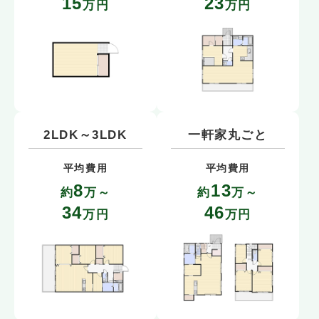
15
23
万円
万円
2LDK～3LDK
一軒家丸ごと
平均費用
平均費用
8
13
約
万～
約
万～
34
46
万円
万円