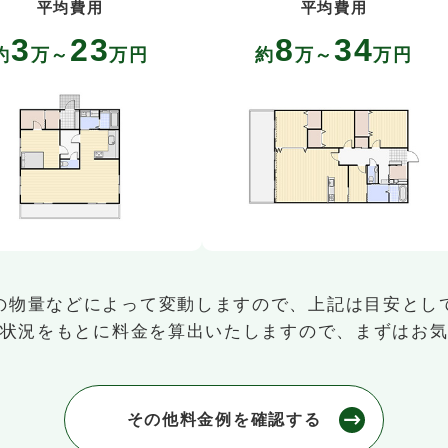
平均費用
平均費用
3
23
8
34
約
万～
万円
約
万～
万円
の物量などによって変動しますので、上記は目安とし
状況をもとに料金を算出いたしますので、まずはお
その他料金例を確認する