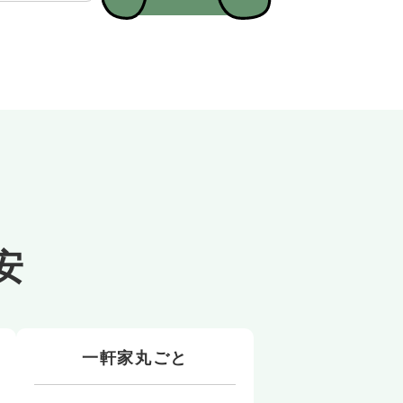
安
一軒家丸ごと