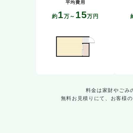
平均費用
1
15
約
万～
万円
料金は家財やごみ
無料お見積りにて、お客様の