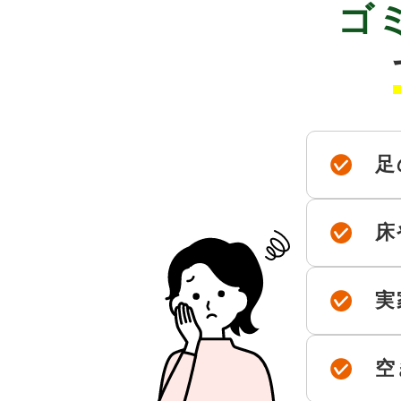
ゴ
足
床
実
空