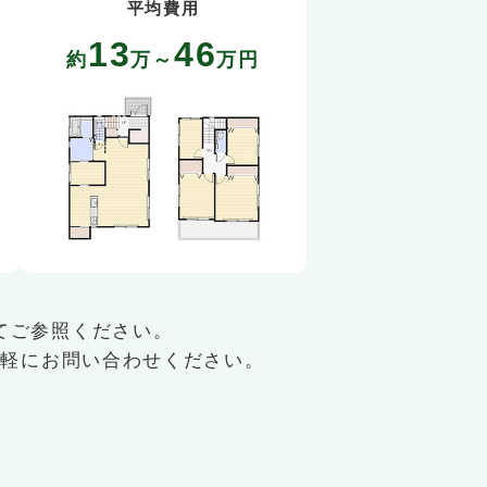
平均費用
13
46
約
万～
万円
てご参照ください。
気軽にお問い合わせください。